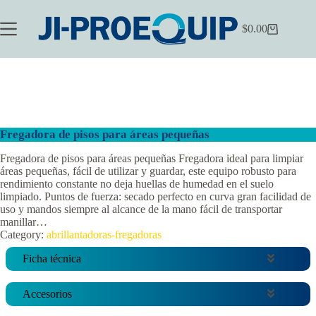
Saltar
al
$
0.00
contenido
Carrito
de
compra
Fregadora de pisos para áreas pequeñas
Fregadora de pisos para áreas pequeñas Fregadora ideal para limpiar
áreas pequeñas, fácil de utilizar y guardar, este equipo robusto para
rendimiento constante no deja huellas de humedad en el suelo
limpiado. Puntos de fuerza: secado perfecto en curva gran facilidad de
uso y mandos siempre al alcance de la mano fácil de transportar
manillar…
Category:
abrillantadoras-fregadoras
Ficha técnica
Accesorios