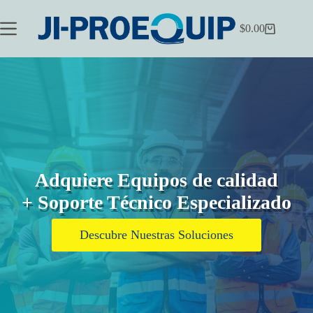
Saltar
al
$
0.00
contenido
Carrito
de
compra
Adquiere Equipos de calidad
+ Soporte Técnico Especializado
Descubre Nuestras Soluciones