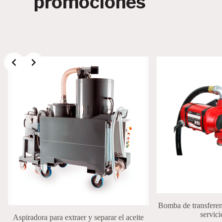
promociones
Bomba de transferen
servic
Aspiradora para extraer y separar el aceite