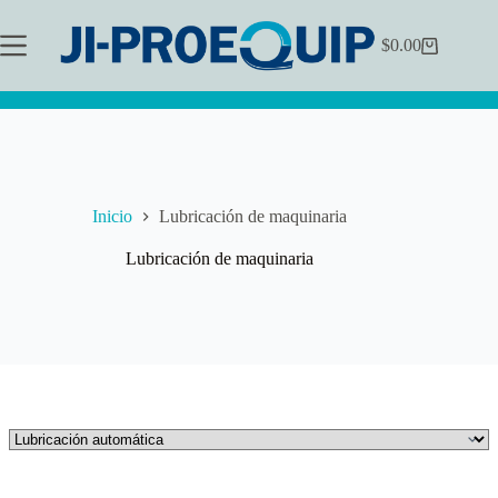
Saltar
al
$
0.00
contenido
Carrito
de
compra
Inicio
Lubricación de maquinaria
Lubricación de maquinaria