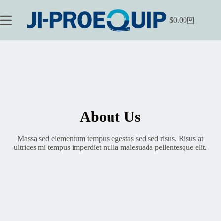
Saltar
al
$
0.00
contenido
Carrito
de
compra
About Us
Massa sed elementum tempus egestas sed sed risus. Risus at
ultrices mi tempus imperdiet nulla malesuada pellentesque elit.