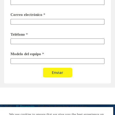
Correo electrónico
*
Teléfono
*
Modelo del equipo
*
Enviar
© 2026 -
JI-Proequip
- Todos los derechos reservados
We use cookies to ensure that we give you the best experience on