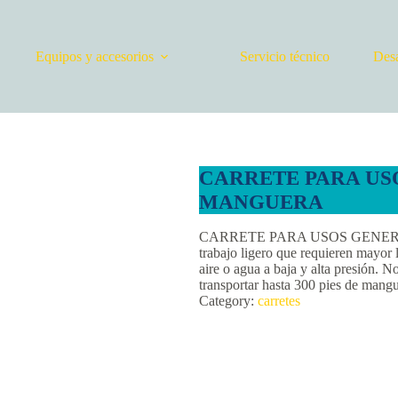
Equipos y accesorios
Servicio técnico
Desa
CARRETE PARA US
MANGUERA
CARRETE PARA USOS GENERAL
trabajo ligero que requieren mayor
aire o agua a baja y alta presión. 
transportar hasta 300 pies de man
Category:
carretes