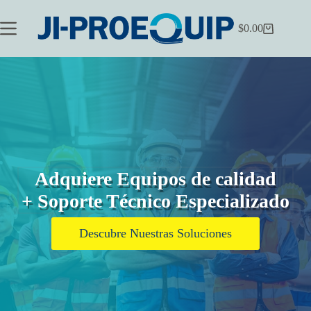
Saltar
al
$
0.00
contenido
Carrito
de
compra
Adquiere Equipos de calidad
+ Soporte Técnico Especializado
Descubre Nuestras Soluciones