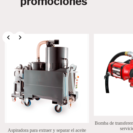
promociones
Bomba de transferen
servic
Aspiradora para extraer y separar el aceite