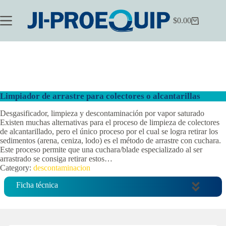
Saltar
al
$
0.00
contenido
Carrito
de
compra
Limpiador de arrastre para colectores o alcantarillas
Desgasificador, limpieza y descontaminación por vapor saturado
Existen muchas alternativas para el proceso de limpieza de colectores
de alcantarillado, pero el único proceso por el cual se logra retirar los
sedimentos (arena, ceniza, lodo) es el método de arrastre con cuchara.
Este proceso permite que una cuchara/blade especializado al ser
arrastrado se consiga retirar estos…
Category:
descontaminacion
Ficha técnica