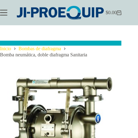
Saltar
al
$
0.00
contenido
Carrito
de
compra
Inicio
Bombas de diafragma
Bomba neumática, doble diafragma Sanitaria