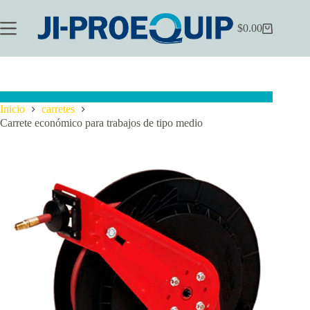
Saltar
al
$
0.00
contenido
Carrito
de
compra
Inicio
carretes
Carrete económico para trabajos de tipo medio