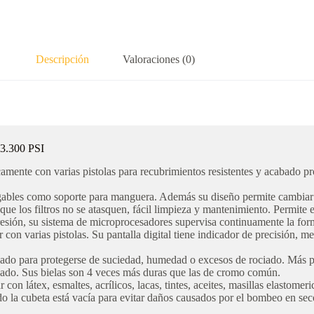
Descripción
Valoraciones (0)
.300 PSI
icamente con varias pistolas para recubrimientos resistentes y acabado pr
egables como soporte para manguera. Además su diseño permite cambiar 
 que los filtros no se atasquen, fácil limpieza y mantenimiento. Permite el
presión, su sistema de microprocesadores supervisa continuamente la fo
 con varias pistolas. Su pantalla digital tiene indicador de precisión, 
ado para protegerse de suciedad, humedad o excesos de rociado. Más pot
vado. Sus bielas son 4 veces más duras que las de cromo común.
on látex, esmaltes, acrílicos, lacas, tintes, aceites, masillas elastomeri
o la cubeta está vacía para evitar daños causados por el bombeo en sec