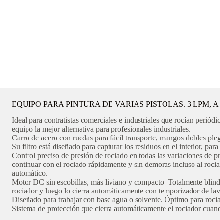
EQUIPO PARA PINTURA DE VARIAS PISTOLAS. 3 LPM, A 3
Ideal para contratistas comerciales e industriales que rocían periód
equipo la mejor alternativa para profesionales industriales.
Carro de acero con ruedas para fácil transporte, mangos dobles pl
Su filtro está diseñado para capturar los residuos en el interior, para
Control preciso de presión de rociado en todas las variaciones de 
continuar con el rociado rápidamente y sin demoras incluso al rociar
automático.
Motor DC sin escobillas, más liviano y compacto. Totalmente blind
rociador y luego lo cierra automáticamente con temporizador de la
Diseñado para trabajar con base agua o solvente. Óptimo para rociar c
Sistema de protección que cierra automáticamente el rociador cuand