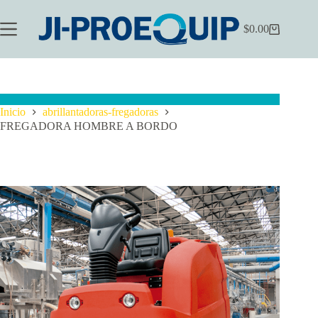
Saltar
al
$
0.00
contenido
Carrito
de
compra
Inicio
abrillantadoras-fregadoras
FREGADORA HOMBRE A BORDO