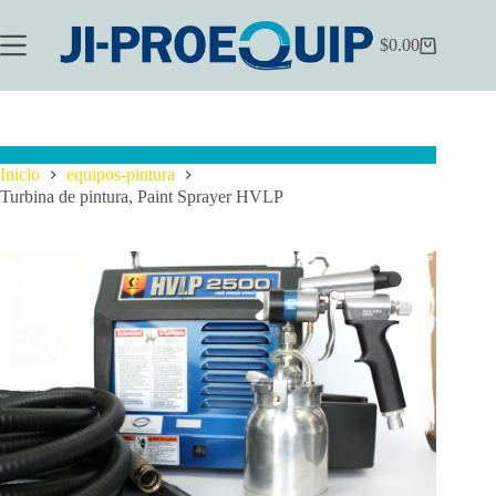
Saltar
al
$
0.00
contenido
Carrito
de
compra
Inicio
equipos-pintura
Turbina de pintura, Paint Sprayer HVLP